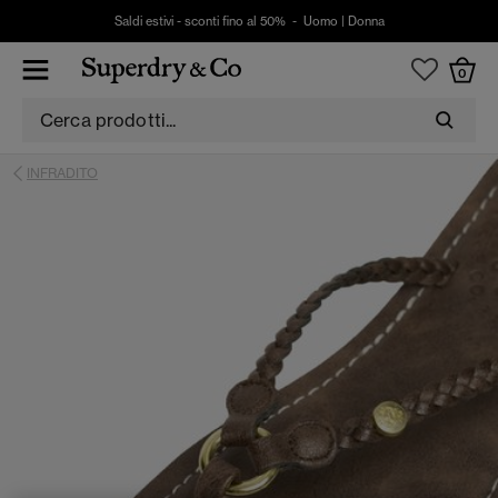
Saldi estivi - sconti fino al 50% -
Uomo
|
Donna
0
INFRADITO