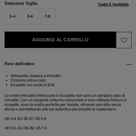
Seleziona Taglia:
Taglia E Vestibilità
3-4
5-6
7-8
AGGIUNGI AL CARRELLO
Note dell'editor
Silhouette classica a infradito
Cinturino intrecciato
Ecopelle con suole in EVA
Le nostre Infradito Intrecciate in Ecopelle non sono un semplice paio di
infradito. Con un elegante cinturino intrecciato e una raffinata finitura in
ecopelle, sono la scelta perfetta per l'estate, offrendo uno stile senza
sforzo e permettendo alla tua autentica personalità di risplendere.
UK 3-4, EU 36-37, US 5-6
UK 5-6, EU 38-39, US 7-8