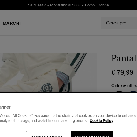
Saldi estivi - sconti fino al 50% -
Uomo
|
Donna
MARCHI
Pantal
€ 79,99
Colore:
off 
anner
Seleziona Tag
“Accept All Cookies”, you agree to the storing of cookies on your device to enhance 
analyze site usage, and assist in our marketing efforts.
Cookie Policy
34
3