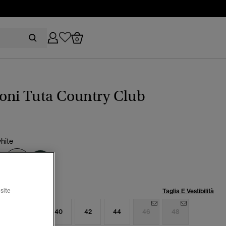
0
oni Tuta Country Club
white
selezionato
lia:
Taglia E Vestibilità
site
6
38
40
42
44
46
48