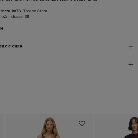
ltezza 1m78. Torace 81cm
llo/a indossa:
38
ie
ne e cura