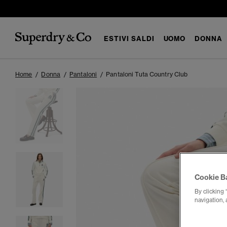
ESTIVI SALDI
UOMO
DONNA
Home
Donna
Pantaloni
Pantaloni Tuta Country Club
Cookie B
By clicking 
navigation, 