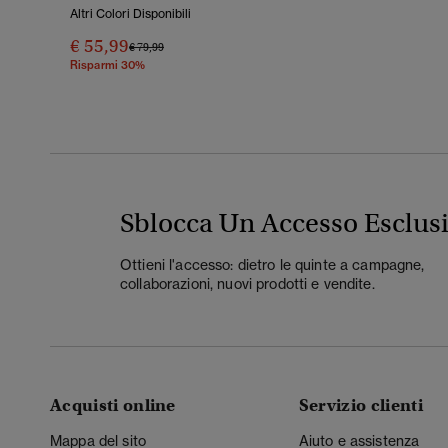
Altri Colori Disponibili
€ 55,99
Prezzo Ridotto Da
A
€ 79,99
Risparmi 30%
Sblocca Un Accesso Esclus
Ottieni l'accesso: dietro le quinte a campagne,
collaborazioni, nuovi prodotti e vendite.
Acquisti online
Servizio clienti
Mappa del sito
Aiuto e assistenza