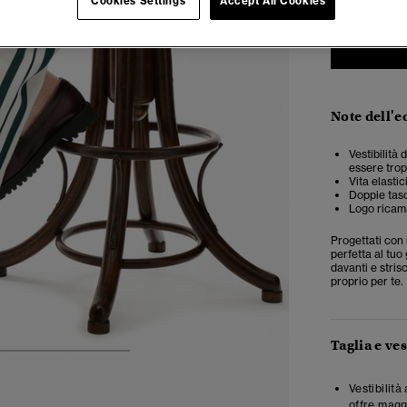
Cookies Settings
Accept All Cookies
Note dell'e
Vestibilità 
essere trop
Vita elasti
Doppie tasc
Logo ricama
Progettati con 
perfetta al tu
davanti e stris
proprio per te.
Taglia e ves
4
5
6
7
Vestibilità
offre magg