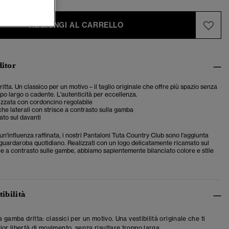
AGGIUNGI AL CARRELLO
ditor
dritta. Un classico per un motivo – il taglio originale che offre più spazio senza
po largo o cadente. L'autenticità per eccellenza.
cizzata con cordoncino regolabile
he laterali con strisce a contrasto sulla gamba
to sul davanti
un'influenza raffinata, i nostri Pantaloni Tuta Country Club sono l'aggiunta
o guardaroba quotidiano. Realizzati con un logo delicatamente ricamato sul
ce a contrasto sulle gambe, abbiamo sapientemente bilanciato colore e stile
tibilità
 a gamba dritta: classici per un motivo. Una vestibilità originale che ti
ior libertà di movimento, senza risultare troppo larga.