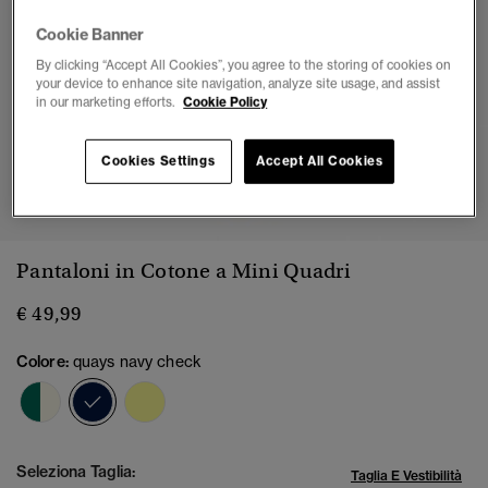
Cookie Banner
By clicking “Accept All Cookies”, you agree to the storing of cookies on
your device to enhance site navigation, analyze site usage, and assist
in our marketing efforts.
Cookie Policy
Cookies Settings
Accept All Cookies
1
2
3
4
5
6
7
Pantaloni in Cotone a Mini Quadri
€ 49,99
Colore:
quays navy check
selezionato
Seleziona Taglia:
Taglia E Vestibilità