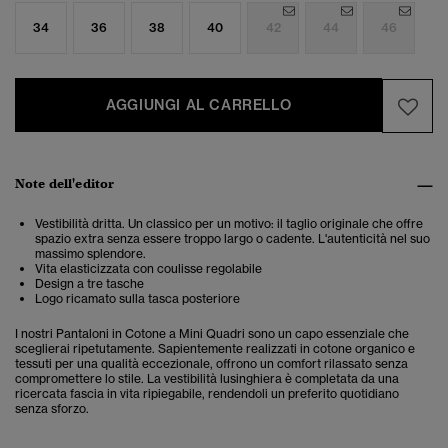
34
36
38
40
42
44
46
AGGIUNGI AL CARRELLO
Note dell'editor
Vestibilità dritta. Un classico per un motivo: il taglio originale che offre
spazio extra senza essere troppo largo o cadente. L'autenticità nel suo
massimo splendore.
Vita elasticizzata con coulisse regolabile
Design a tre tasche
Logo ricamato sulla tasca posteriore
I nostri Pantaloni in Cotone a Mini Quadri sono un capo essenziale che
sceglierai ripetutamente. Sapientemente realizzati in cotone organico e
tessuti per una qualità eccezionale, offrono un comfort rilassato senza
compromettere lo stile. La vestibilità lusinghiera è completata da una
ricercata fascia in vita ripiegabile, rendendoli un preferito quotidiano
senza sforzo.