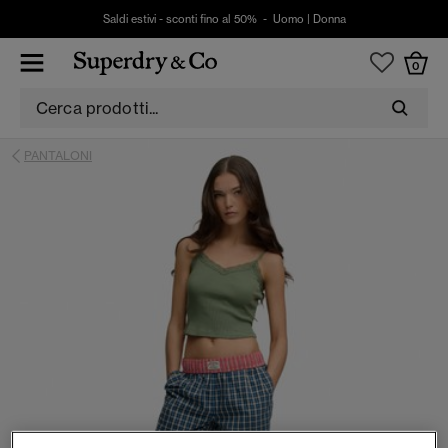
Saldi estivi - sconti fino al 50% -
Uomo
|
Donna
0
PANTALONI