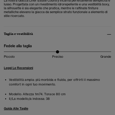
La nostra Giacca Liner Estate Country incarna perfettamente semplicità e
lusso. Progettata con un rivestimento idrorepellente e una vestibilità boxy,
la silhouette è sia elegante che pratica, mentre le raffinate finiture
metalliche elevano la giacca da semplice strato funzionale a elemento di
stile ricercato.
Taglia e vestibilità
Fedele alla taglia
Piccolo
Preciso
Grande
Leggi Le Recensioni
Vestibilità ampia: più morbida e fluida, per offrirti il massimo
comfort in ogni tuo movimento.
Modello:
Altezza 1m74. Torace 80 cm
Il/La modello/a indossa:
38
Guida Alle Taglie