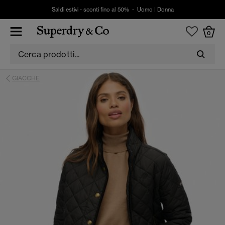
Saldi estivi - sconti fino al 50% -
Uomo
|
Donna
0
GIACCHE