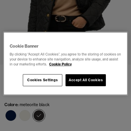
Cookie Banner
1
2
3
4
5
6
7
8
By clicking “Accept All Cookies”, you agree to the storing of cookies on
your device to enhance site navigation, analyze site usage, and assist
in our marketing efforts.
Cookie Policy
Giacca Liner Estate Country
Cookies Settings
Accept All Cookies
(4)
€ 99,99
Colore:
meteorite black
selezionato