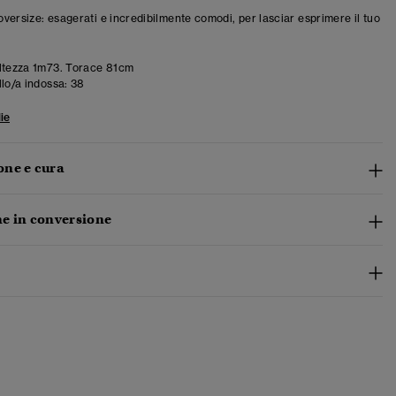
 oversize: esagerati e incredibilmente comodi, per lasciar esprimere il tuo
ltezza 1m73. Torace 81cm
llo/a indossa:
38
ie
ne e cura
e in conversione