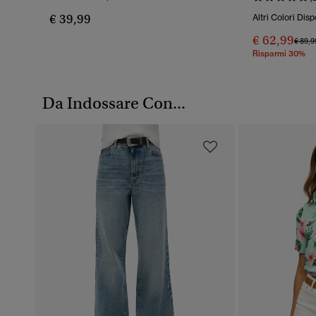
€ 39,99
Altri Colori Disp
€ 62,99
Prezz
€ 89,9
Risparmi 30%
Da Indossare Con...