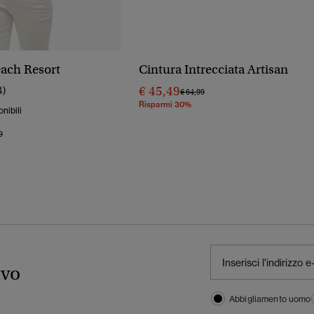
ach Resort
Cintura Intrecciata Artisan
€ 45,49
4)
Prezzo Ridotto Da
A
€ 64,99
Risparmi 30%
onibili
o Ridotto Da
A
9
ivo
Abbigliamento uomo