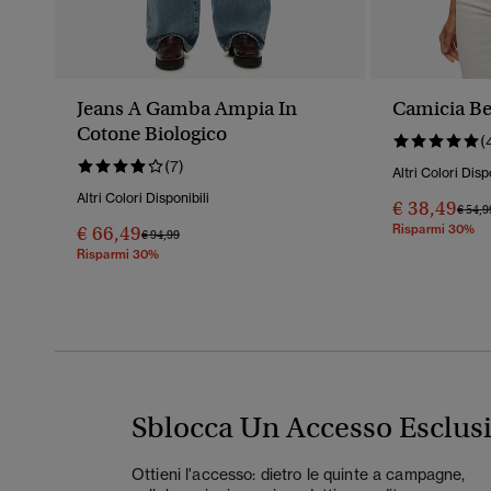
Jeans A Gamba Ampia In
Camicia Be
Cotone Biologico
(
(7)
Altri Colori Disp
Altri Colori Disponibili
€ 38,49
Prezz
€ 54,9
€ 66,49
Risparmi 30%
Prezzo Ridotto Da
A
€ 94,99
Risparmi 30%
Sblocca Un Accesso Esclus
Ottieni l'accesso: dietro le quinte a campagne,