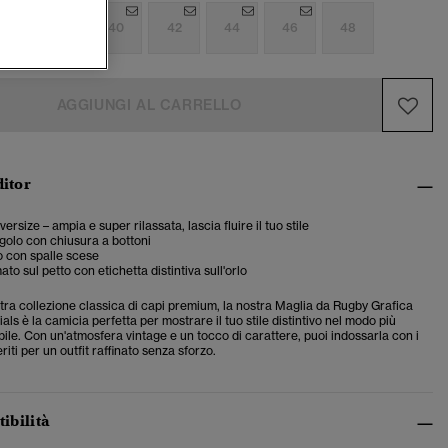
6
38
40
42
44
46
48
AGGIUNGI AL CARRELLO
ditor
oversize – ampia e super rilassata, lascia fluire il tuo stile
ngolo con chiusura a bottoni
o con spalle scese
to sul petto con etichetta distintiva sull'orlo
tra collezione classica di capi premium, la nostra Maglia da Rugby Grafica
ials è la camicia perfetta per mostrare il tuo stile distintivo nel modo più
ile. Con un'atmosfera vintage e un tocco di carattere, puoi indossarla con i
riti per un outfit raffinato senza sforzo.
tibilità