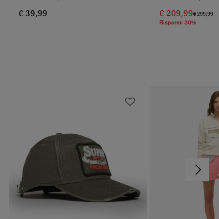
€ 39,99
€ 209,99
Prezzo Ri
A
€ 299,99
Risparmi 30%