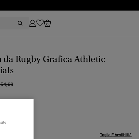
0
 da Rugby Grafica Athletic
ials
rezzo ridotto da
a
 54,99
ical navy
site
lia:
Taglia E Vestibilità