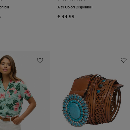
onibili
Altri Colori Disponibili
€ 99,99
o Ridotto Da
A
9