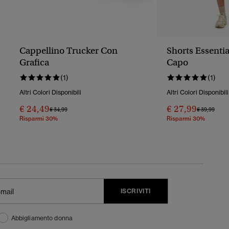
Cappellino Trucker Con
Shorts Essentia
Grafica
Capo
(1)
(1)
Altri Colori Disponibili
Altri Colori Disponibili
€ 24,49
€ 27,99
Prezzo Ridotto Da
A
Prezzo Rido
A
€ 34,99
€ 39,99
Risparmi 30%
Risparmi 30%
ISCRIVITI
Abbigliamento donna