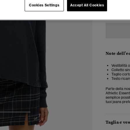
Cookies Settings
Accept All Cookies
34
3
Note dell'e
Vestibilità 
Colletto si
Taglio cort
Testo ricama
Parte della nos
Athletic Essent
semplice possib
tuoi jeans prefe
3
4
5
Taglia e ves