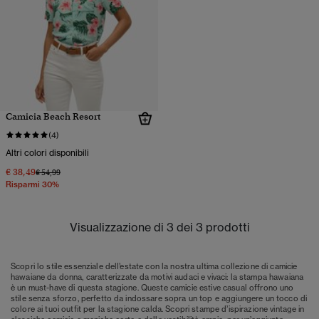
Camicia Beach Resort
(4)
Altri colori disponibili
€ 38,49
Prezzo ridotto da
a
€ 54,99
Risparmi 30%
Visualizzazione di 3 dei 3 prodotti
Scopri lo stile essenziale dell’estate con la nostra ultima collezione di camicie
hawaiane da donna, caratterizzate da motivi audaci e vivaci: la stampa hawaiana
è un must-have di questa stagione. Queste camicie estive casual offrono uno
stile senza sforzo, perfetto da indossare sopra un top e aggiungere un tocco di
colore ai tuoi outfit per la stagione calda. Scopri stampe d’ispirazione vintage in