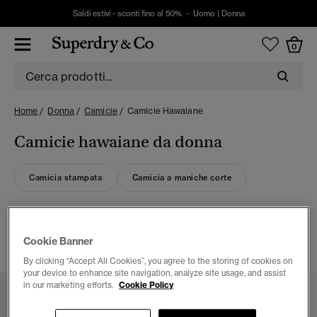
Saldi estivi - sconti fino al 50% -
Uomo
|
Donna
0
Home
Donna
Camicie
Camicie Hawaiane
Camicie hawaiane da donna
Camicia stampata
Camicia a maniche corte
3 ARTICOLI
Cookie Banner
FILTRA E ORDINA
By clicking “Accept All Cookies”, you agree to the storing of cookies on
your device to enhance site navigation, analyze site usage, and assist
in our marketing efforts.
Cookie Policy