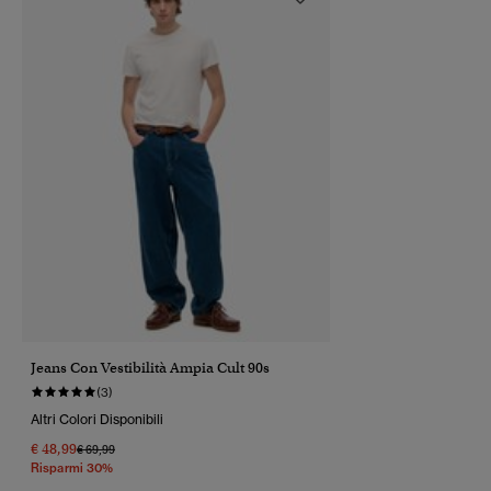
Jeans Con Vestibilità Ampia Cult 90s
(3)
Altri Colori Disponibili
€ 48,99
Prezzo Ridotto Da
A
€ 69,99
Risparmi 30%