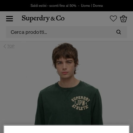
Saldi estivi - sconti fino al 50% -
Uomo
|
Donna
0
TOP