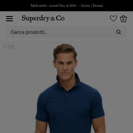
Saldi estivi - sconti fino al 50% -
Uomo
|
Donna
0
TOP