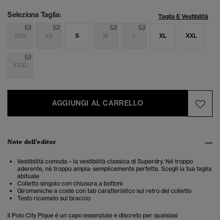
Seleziona Taglia:
Taglia E Vestibilità
XXS
XS
S
M
L
XL
XXL
XXXL
AGGIUNGI AL CARRELLO
Note dell'editor
Vestibilità comoda – la vestibilità classica di Superdry. Né troppo
aderente, né troppo ampia: semplicemente perfetta. Scegli la tua taglia
abituale
Colletto singolo con chiusura a bottoni
Giromaniche a coste con tab caratteristico sul retro del colletto
Testo ricamato sul braccio
Il Polo City Pique è un capo essenziale e discreto per qualsiasi