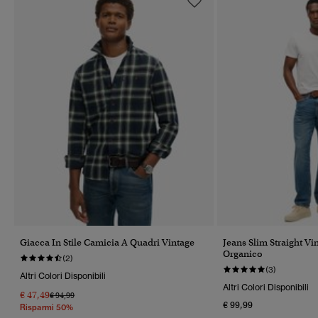
Giacca In Stile Camicia A Quadri Vintage
Jeans Slim Straight Vi
Organico
(2)
(3)
Altri Colori Disponibili
Altri Colori Disponibili
€ 47,49
Prezzo Ridotto Da
A
€ 94,99
€ 99,99
Risparmi 50%