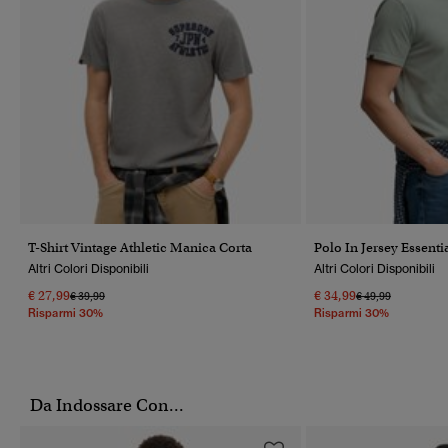
T-Shirt Vintage Athletic Manica Corta
Polo In Jersey Essenti
Altri Colori Disponibili
Altri Colori Disponibili
€ 27,99
€ 34,99
Prezzo Ridotto Da
A
Prezzo Ridotto Da
A
€ 39,99
€ 49,99
Risparmi 30%
Risparmi 30%
Da Indossare Con...