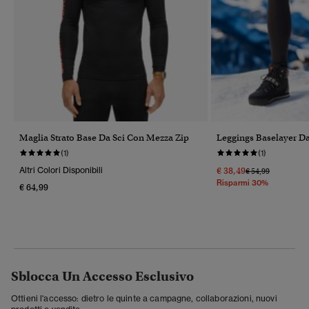
Maglia Strato Base Da Sci Con Mezza Zip
Leggings Baselayer Da
(1)
(1)
Altri Colori Disponibili
€ 38,49
Prezzo Ridotto Da
A
€ 54,99
Risparmi 30%
€ 64,99
Sblocca Un Accesso Esclusivo
Ottieni l'accesso: dietro le quinte a campagne, collaborazioni, nuovi