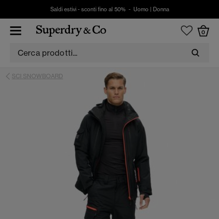
Saldi estivi - sconti fino al 50% -
Uomo
|
Donna
0
SCI SNOWBOARD