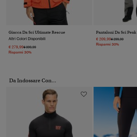
Giacca Da Sci Ultimate Rescue
Pantaloni Da Sci Peak
Altri Colori Disponibili
€ 209,99
Prezzo Ridotto 
A
€ 299,99
Risparmi 30%
€ 279,99
Prezzo Ridotto Da
A
€ 399,99
Risparmi 30%
Da Indossare Con...