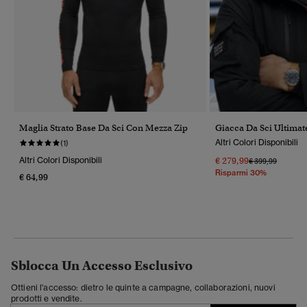
Maglia Strato Base Da Sci Con Mezza Zip
Giacca Da Sci Ultimat
Altri Colori Disponibili
(1)
Altri Colori Disponibili
€ 279,99
Prezzo Ridotto 
A
€ 399,99
Risparmi 30%
€ 64,99
Sblocca Un Accesso Esclusivo
Ottieni l'accesso: dietro le quinte a campagne, collaborazioni, nuovi
prodotti e vendite.