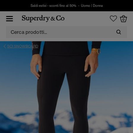
Saldi estivi - sconti fino al 50% -
Uomo
|
Donna
0
SCI SNOWBOARD