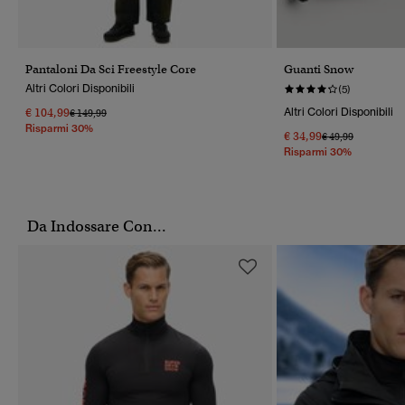
Pantaloni Da Sci Freestyle Core
Guanti Snow
Altri Colori Disponibili
(5)
€ 104,99
Altri Colori Disponibili
Prezzo Ridotto Da
A
€ 149,99
Risparmi 30%
€ 34,99
Prezzo Ridotto Da
A
€ 49,99
Risparmi 30%
Da Indossare Con...