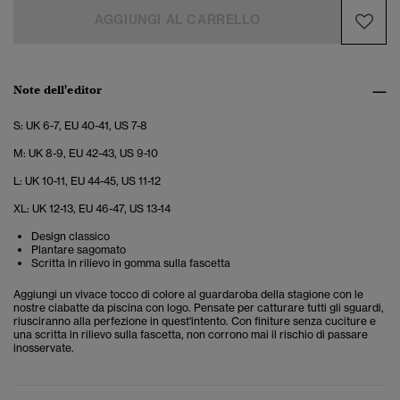
AGGIUNGI AL CARRELLO
Note dell'editor
S: UK 6-7, EU 40-41, US 7-8
M: UK 8-9, EU 42-43, US 9-10
L: UK 10-11, EU 44-45, US 11-12
XL: UK 12-13, EU 46-47, US 13-14
Design classico
Plantare sagomato
Scritta in rilievo in gomma sulla fascetta
Aggiungi un vivace tocco di colore al guardaroba della stagione con le
nostre ciabatte da piscina con logo. Pensate per catturare tutti gli sguardi,
riusciranno alla perfezione in quest'intento. Con finiture senza cuciture e
una scritta in rilievo sulla fascetta, non corrono mai il rischio di passare
inosservate.