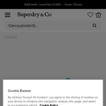
Saldi estivi - sconti fino al 50% -
Uomo
|
Donna
0
SCARPE
Cookie Banner
By clicking “Accept All Cookies”, you agree to the storing of cookies on
your device to enhance site navigation, analyze site usage, and assist
in our marketing efforts.
Cookie Policy