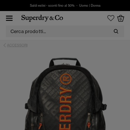
Saldi estivi - sconti fino al 50% -
Uomo
|
Donna
0
ACCESSORI