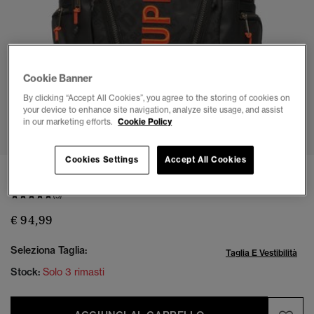
Cookie Banner
By clicking “Accept All Cookies”, you agree to the storing of cookies on
your device to enhance site navigation, analyze site usage, and assist
1
2
3
4
5
6
7
in our marketing efforts.
Cookie Policy
Cookies Settings
Accept All Cookies
Zaino a stampa integrale Tarp
(5)
€ 94,99
Seleziona Taglia:
Taglia E Vestibilità
Stock:
Solo 3 rimasti