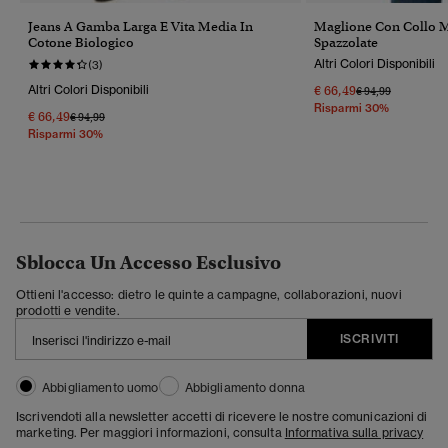
Jeans A Gamba Larga E Vita Media In
Maglione Con Collo M
Cotone Biologico
Spazzolate
Altri Colori Disponibili
(3)
Altri Colori Disponibili
€ 66,49
Prezzo Ridotto Da
A
€ 94,99
Risparmi 30%
€ 66,49
Prezzo Ridotto Da
A
€ 94,99
Risparmi 30%
Sblocca Un Accesso Esclusivo
Ottieni l'accesso: dietro le quinte a campagne, collaborazioni, nuovi
prodotti e vendite.
ISCRIVITI
Abbigliamento uomo
Abbigliamento donna
Iscrivendoti alla newsletter accetti di ricevere le nostre comunicazioni di
marketing. Per maggiori informazioni, consulta
Informativa sulla privacy