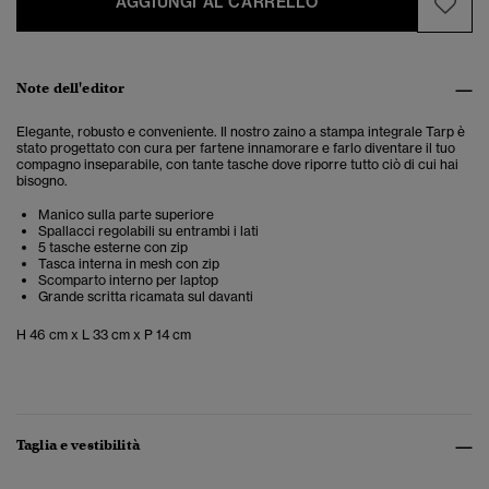
AGGIUNGI AL CARRELLO
Note dell'editor
Elegante, robusto e conveniente. Il nostro zaino a stampa integrale Tarp è
stato progettato con cura per fartene innamorare e farlo diventare il tuo
compagno inseparabile, con tante tasche dove riporre tutto ciò di cui hai
bisogno.
Manico sulla parte superiore
Spallacci regolabili su entrambi i lati
5 tasche esterne con zip
Tasca interna in mesh con zip
Scomparto interno per laptop
Grande scritta ricamata sul davanti
H 46 cm x L 33 cm x P 14 cm
Taglia e vestibilità