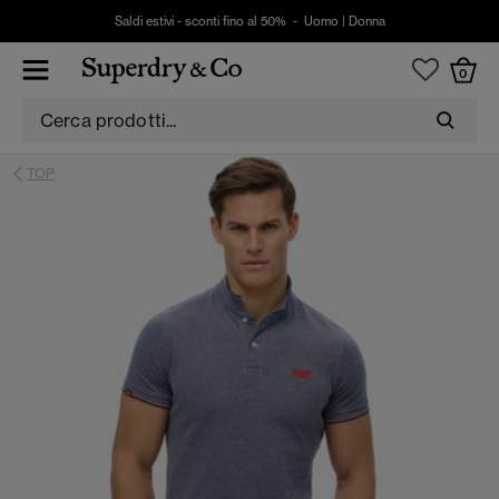
Saldi estivi - sconti fino al 50% -
Uomo
|
Donna
0
TOP