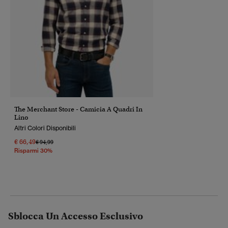
The Merchant Store - Camicia A Quadri In
Lino
Altri Colori Disponibili
€ 66,49
Prezzo Ridotto Da
A
€ 94,99
Risparmi 30%
Sblocca Un Accesso Esclusivo