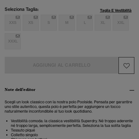
Seleziona Taglia:
Taglia E Vestibilità
XXS
XS
S
M
L
XL
XXL
XXXL
AGGIUNGI AL CARRELLO
Note dell'editor
Scegli un look classico con la nostra polo Poolside. Pensata per garantire
uno stile autentico, questa polo è perfetta per aggiungere un tocco
naturalmente inconfondibile al tuo look quotidiano.
Vestibilità comoda: la classica vestibilità Superdry. Né troppo aderente
né troppo larga, semplicemente perfetta. Seleziona la tua solita taglia
Tessuto piqué
Colletto singolo