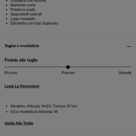
Chiusura con bottoni
Maniche corte
Polsini a coste
Spacchetti laterali
Logo ricamato
Etichetta con logo Superdry
Taglia e vestibilità
Fedele alla taglia
Piccolo
Preciso
Grande
Leggi Le Recensioni
Modello:
Altezza 1m93. Torace 97cm
Il/La modello/a indossa:
M
Guida Alle Taglie