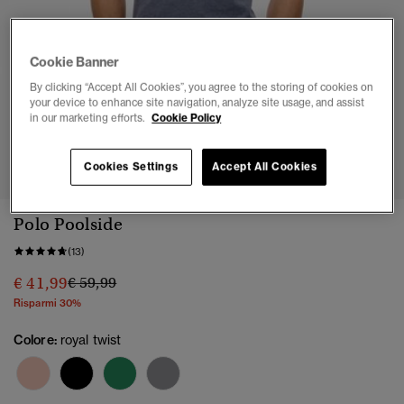
Cookie Banner
By clicking “Accept All Cookies”, you agree to the storing of cookies on
your device to enhance site navigation, analyze site usage, and assist
in our marketing efforts.
Cookie Policy
1
2
3
4
5
6
Cookies Settings
Accept All Cookies
Polo Poolside
(13)
Prezzo ridotto da
a
€ 41,99
€ 59,99
Risparmi 30%
Colore:
royal twist