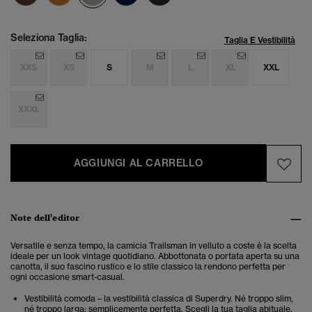
Seleziona Taglia:
Taglia E Vestibilità
XXS
XS
S
M
L
XL
XXL
XXXL
AGGIUNGI AL CARRELLO
Note dell'editor
Versatile e senza tempo, la camicia Trailsman in velluto a coste è la scelta
ideale per un look vintage quotidiano. Abbottonata o portata aperta su una
canotta, il suo fascino rustico e lo stile classico la rendono perfetta per
ogni occasione smart-casual.
Vestibilità comoda – la vestibilità classica di Superdry. Né troppo slim,
né troppo larga: semplicemente perfetta. Scegli la tua taglia abituale.