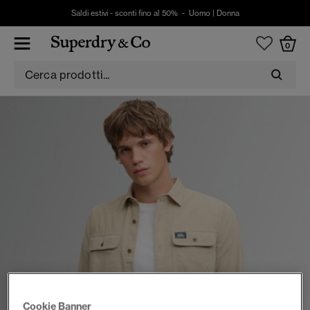
Saldi estivi - sconti fino al 50% -
Uomo
|
Donna
0
TOP
Cookie Banner