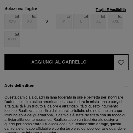
Seleziona Taglia:
Taglia E Vestibilità
XXS
XS
S
M
L
XL
XXL
XXXL
AGGIUNGI AL CARRELLO
Note dell'editor
Questa camicia a quadri in lana foderata in pile è perfetta per sfoggiare
l'autentico stile rustico americano. La sua fodera in misto lana e borg di
alta qualità è un tributo al calore e all'affidabilità di questo indumento
iconico. Realizzata a partire dalle caratteristiche che ne fanno un capo
irrinunciabile del guardaroba, la camicia è stata rivisitata con un tocco di
artigianalità contemporanea. Realizzata con un tradizionale design a
quadri per completare il tuo look con un autentico stile vintage, questa
camicia è un capo affidabile e confortevole su cui puoi contare quando le
temperature iniziano a scendere.