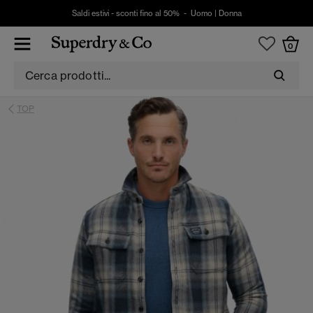
Saldi estivi - sconti fino al 50% -
Uomo
|
Donna
0
TOP