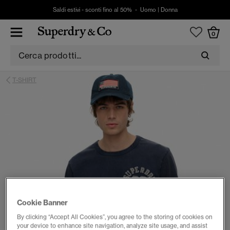
Saldi estivi - sconti fino al 50% -
Uomo
|
Donna
0
T-SHIRT
Cookie Banner
By clicking “Accept All Cookies”, you agree to the storing of cookies on
your device to enhance site navigation, analyze site usage, and assist