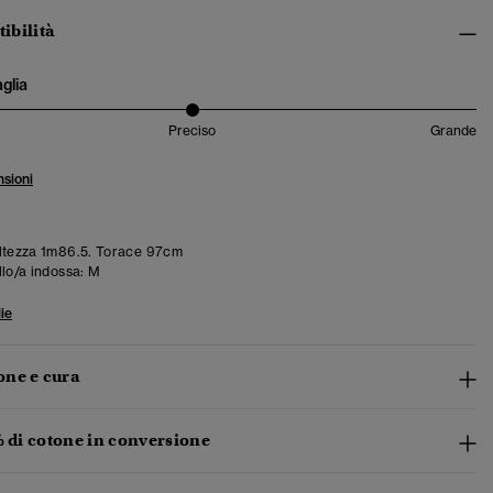
tibilità
aglia
Preciso
Grande
sioni
ltezza 1m86.5. Torace 97cm
llo/a indossa:
M
ie
ne e cura
% di cotone in conversione