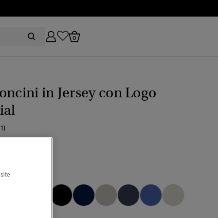
0
oncini in Jersey con Logo
ial
(1)
rezzo ridotto da
a
 54,99
site
ier grey marl