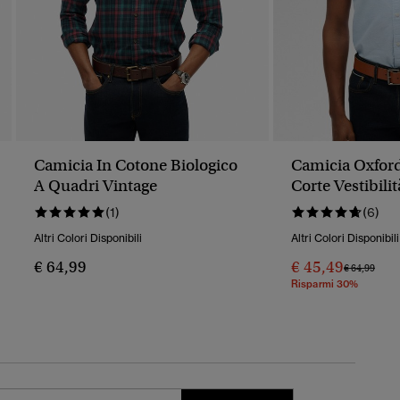
Camicia In Cotone Biologico
Camicia Oxfor
A Quadri Vintage
Corte Vestibili
(1)
(6)
Altri Colori Disponibili
Altri Colori Disponibili
€ 64,99
€ 45,49
Prezzo Rido
A
€ 64,99
Risparmi 30%