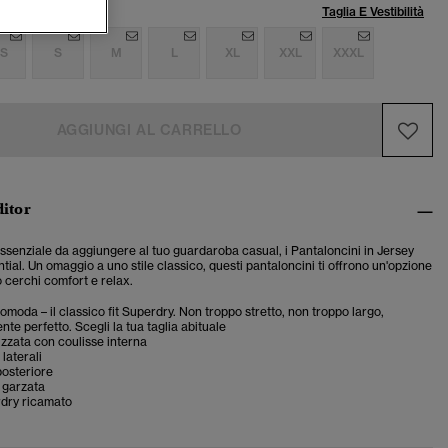
lia:
Taglia E Vestibilità
S
S
M
L
XL
XXL
XXXL
AGGIUNGI AL CARRELLO
ditor
ssenziale da aggiungere al tuo guardaroba casual, i Pantaloncini in Jersey
ial. Un omaggio a uno stile classico, questi pantaloncini ti offrono un'opzione
 cerchi comfort e relax.
comoda – il classico fit Superdry. Non troppo stretto, non troppo largo,
te perfetto. Scegli la tua taglia abituale
cizzata con coulisse interna
laterali
posteriore
 garzata
dry ricamato