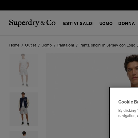
ESTIVI SALDI
UOMO
DONNA
Home
Outlet
Uomo
Pantaloni
Pantaloncini in Jersey con Logo 
Cookie B
By clicking 
navigation, 