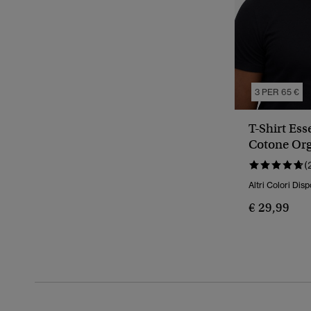
3 PER 65 €
T-Shirt Ess
Cotone Or
(
Altri Colori Disp
€ 29,99