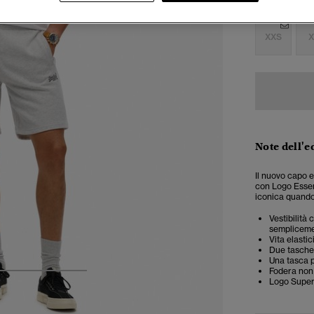
Seleziona Tag
XXS
X
Note dell'e
Il nuovo capo e
con Logo Essent
iconica quando
Vestibilità 
semplicemen
Vita elasti
Due tasche 
Una tasca 
Fodera non
4
5
6
Logo Super