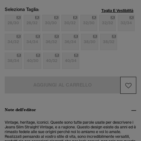
Seleziona Taglia:
Taglia E Vestibilità
28/30
28/32
30/30
30/32
32/30
32/32
32/34
34/32
34/34
36/32
36/34
38/30
38/32
38/34
40/30
40/32
40/34
AGGIUNGI AL CARRELLO
Note dell'editor
Vintage, heritage, iconici. Queste sono tutte parole usate per descrivere i
Jeans Slim Straight Vintage, e a ragione. Questo design esiste da anni ed è
rimasto fedele alle sue origini perché noi lo amiamo e voi lo amate.
Realizzati pensando al vostro stile di vita, sono incredibilmente versatili,