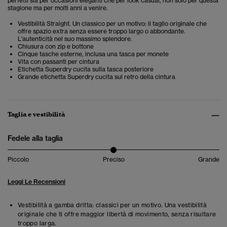
perfetti sia per occasioni eleganti che per look casual, non solo per questa
stagione ma per molti anni a venire.
Vestibilità Straight. Un classico per un motivo: il taglio originale che
offre spazio extra senza essere troppo largo o abbondante.
L'autenticità nel suo massimo splendore.
Chiusura con zip e bottone
Cinque tasche esterne, inclusa una tasca per monete
Vita con passanti per cintura
Etichetta Superdry cucita sulla tasca posteriore
Grande etichetta Superdry cucita sul retro della cintura
Taglia e vestibilità
Fedele alla taglia
Piccolo
Preciso
Grande
Leggi Le Recensioni
Vestibilità a gamba dritta: classici per un motivo. Una vestibilità
originale che ti offre maggior libertà di movimento, senza risultare
troppo larga.