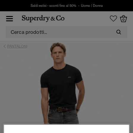
Saldi estivi - sconti fino al 50% -
Uomo
|
Donna
0
PANTALONI