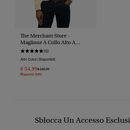
The Merchant Store -
Maglione A Collo Alto A
Trecce
(5)
Altri Colori Disponibili
€ 54,99
Prezzo Ridotto Da
A
€ 109,99
Risparmi 50%
Sblocca Un Accesso Esclus