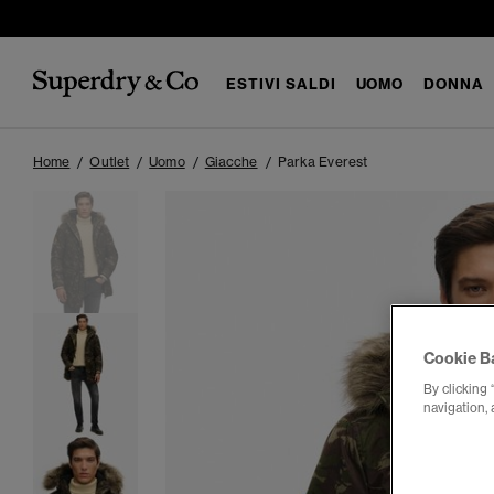
ESTIVI SALDI
UOMO
DONNA
Home
Outlet
Uomo
Giacche
Parka Everest
Cookie B
By clicking 
navigation, 