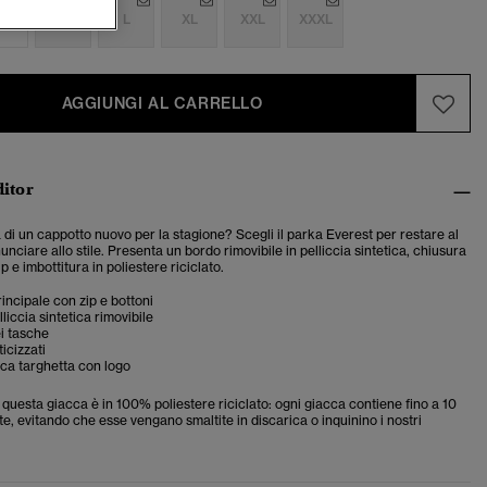
S
M
L
XL
XXL
XXXL
AGGIUNGI AL CARRELLO
ditor
a di un cappotto nuovo per la stagione? Scegli il parka Everest per restare al
unciare allo stile. Presenta un bordo rimovibile in pelliccia sintetica, chiusura
p e imbottitura in poliestere riciclato.
incipale con zip e bottoni
liccia sintetica rimovibile
i tasche
ticizzati
ica targhetta con logo
i questa giacca è in 100% poliestere riciclato: ogni giacca contiene fino a 10
late, evitando che esse vengano smaltite in discarica o inquinino i nostri