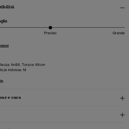
tibilità
aglia
Preciso
Grande
sioni
ltezza 1m88. Torace 99cm
llo/a indossa:
M
ie
ne e cura