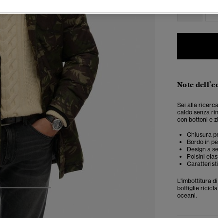
XS
Note dell'e
Sei alla ricerc
caldo senza rin
con bottoni e zi
Chiusura pr
Bordo in pel
Design a se
Polsini elas
Caratterist
L'imbottitura d
bottiglie ricic
3
4
5
oceani.