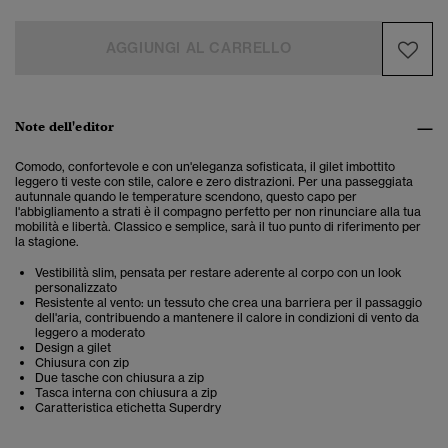
AGGIUNGI AL CARRELLO
Note dell'editor
Comodo, confortevole e con un'eleganza sofisticata, il gilet imbottito
leggero ti veste con stile, calore e zero distrazioni. Per una passeggiata
autunnale quando le temperature scendono, questo capo per
l'abbigliamento a strati è il compagno perfetto per non rinunciare alla tua
mobilità e libertà.
Classico e semplice, sarà il tuo punto di riferimento per
la stagione.
Vestibilità slim, pensata per restare aderente al corpo con un look
personalizzato
Resistente al vento: un tessuto che crea una barriera per il passaggio
dell'aria, contribuendo a mantenere il calore in condizioni di vento da
leggero a moderato
Design a gilet
Chiusura con zip
Due tasche con chiusura a zip
Tasca interna con chiusura a zip
Caratteristica etichetta Superdry