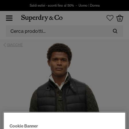
Saldi estivi - sconti fino al 50% -
Uomo
|
Donna
0
GIACCHE
Cookie Banner