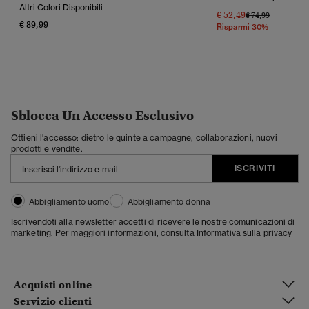
Altri Colori Disponibili
€ 52,49
Prezzo Ridotto Da
A
€ 74,99
€ 89,99
Risparmi 30%
Sblocca Un Accesso Esclusivo
Ottieni l'accesso: dietro le quinte a campagne, collaborazioni, nuovi
prodotti e vendite.
ISCRIVITI
Abbigliamento uomo
Abbigliamento donna
Iscrivendoti alla newsletter accetti di ricevere le nostre comunicazioni di
marketing. Per maggiori informazioni, consulta
Informativa sulla privacy
Acquisti online
Servizio clienti