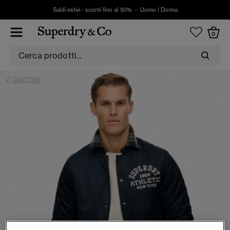
Saldi estivi - sconti fino al 50% -
Uomo
|
Donna
0
GIACCHE