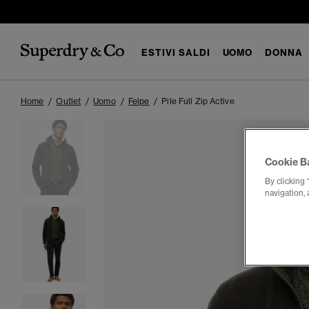
ESTIVI SALDI
UOMO
DONNA
Home
Outlet
Uomo
Felpe
Pile Full Zip Active
Cookie B
By clicking 
navigation, 