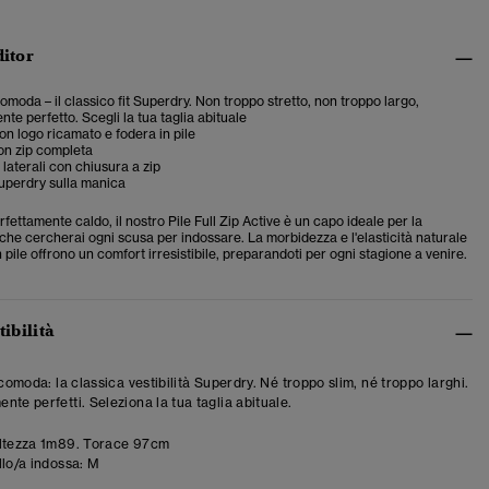
ditor
comoda – il classico fit Superdry. Non troppo stretto, non troppo largo,
te perfetto. Scegli la tua taglia abituale
con logo ricamato e fodera in pile
on zip completa
laterali con chiusura a zip
uperdry sulla manica
ettamente caldo, il nostro Pile Full Zip Active è un capo ideale per la
 che cercherai ogni scusa per indossare. La morbidezza e l'elasticità naturale
n pile offrono un comfort irresistibile, preparandoti per ogni stagione a venire.
tibilità
 comoda: la classica vestibilità Superdry. Né troppo slim, né troppo larghi.
te perfetti. Seleziona la tua taglia abituale.
ltezza 1m89. Torace 97cm
llo/a indossa:
M