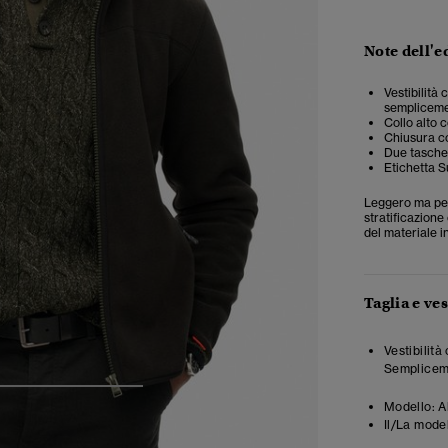
Note dell'e
Vestibilità 
semplicemen
Collo alto 
Chiusura c
Due tasche 
Etichetta S
Leggero ma perf
stratificazione
del materiale i
Taglia e ves
Vestibilità
Semplicemen
4
5
6
7
Modello:
A
Il/La mode