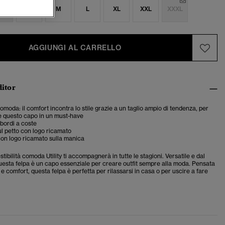
S
S
M
L
XL
XXL
XXXL
AGGIUNGI AL CARRELLO
ditor
comoda: il comfort incontra lo stile grazie a un taglio ampio di tendenza, per
e questo capo in un must-have
 bordi a coste
l petto con logo ricamato
on logo ricamato sulla manica
stibilità comoda Utility ti accompagnerà in tutte le stagioni. Versatile e dal
uesta felpa è un capo essenziale per creare outfit sempre alla moda. Pensata
le e comfort, questa felpa è perfetta per rilassarsi in casa o per uscire a fare