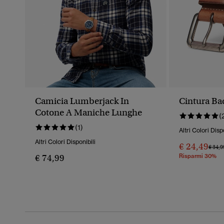
Camicia Lumberjack In
Cintura B
Cotone A Maniche Lunghe
(
(1)
Altri Colori Disp
Altri Colori Disponibili
€ 24,49
Prezz
€ 34,9
€ 74,99
Risparmi 30%