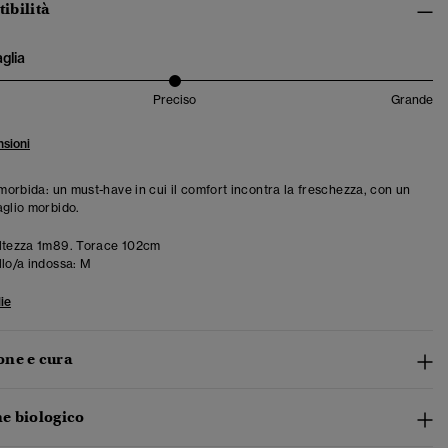
tibilità
aglia
Preciso
Grande
sioni
 morbida: un must-have in cui il comfort incontra la freschezza, con un
aglio morbido.
ltezza 1m89. Torace 102cm
llo/a indossa:
M
ie
ne e cura
e biologico