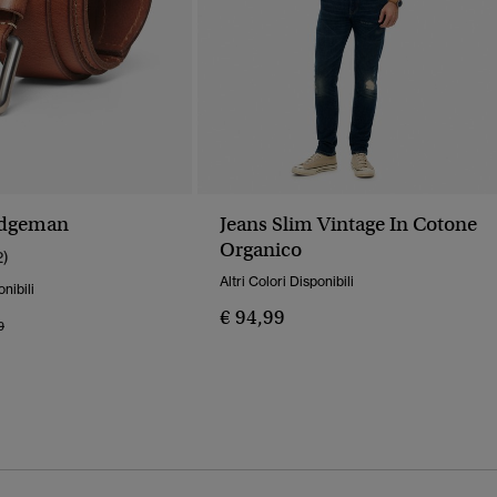
adgeman
Jeans Slim Vintage In Cotone
Organico
2)
Altri Colori Disponibili
onibili
€ 94,99
o Ridotto Da
A
9