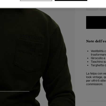
XXS
X
Note dell'e
Vestibilità 
trasformar
Girocollo e
Taschino su
Targhetta c
La felpa con ve
look v
intage, q
per offrirti sti
commissioni.
4
5
6