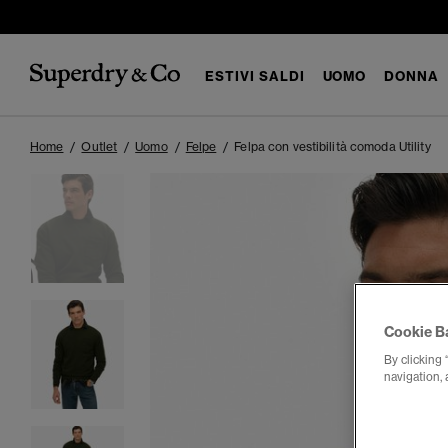
ESTIVI SALDI
UOMO
DONNA
Home
Outlet
Uomo
Felpe
Felpa con vestibilità comoda Utility
Cookie B
By clicking 
navigation, 