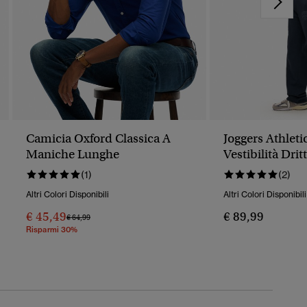
Camicia Oxford Classica A
Joggers Athleti
Maniche Lunghe
Vestibilità Drit
(1)
(2)
Altri Colori Disponibili
Altri Colori Disponibili
€ 45,49
€ 89,99
Prezzo Ridotto Da
A
€ 64,99
Risparmi 30%