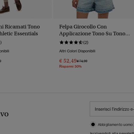
ni Ricamati Tono
Felpa Girocollo Con
letic Essentials
Applicazione Tono Su Tono
Athletic Essentials
1)
(2)
onibili
Altri Colori Disponibili
€ 52,49
o Ridotto Da
A
Prezzo Ridotto Da
A
9
€ 74,99
Risparmi 30%
ivo
Abbigliamento uomo
Iscrivendoti alla newslet