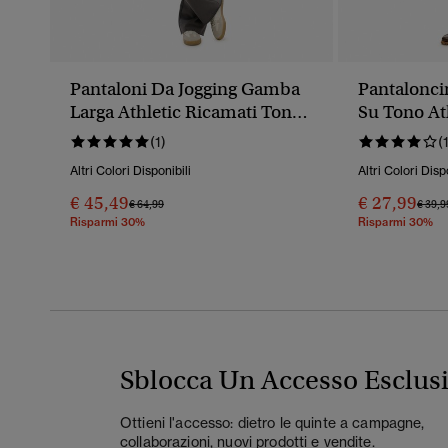
Pantaloni Da Jogging Gamba
Pantalonci
Larga Athletic Ricamati Tono
Su Tono Ath
Su Tono
(1)
(
Altri Colori Disponibili
Altri Colori Disp
€ 45,49
€ 27,99
Prezzo Ridotto Da
A
Prezz
€ 64,99
€ 39,9
Risparmi 30%
Risparmi 30%
Sblocca Un Accesso Esclus
Ottieni l'accesso: dietro le quinte a campagne,
collaborazioni, nuovi prodotti e vendite.