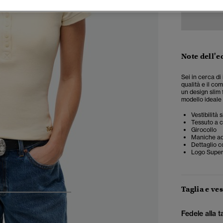
Note dell'e
Sei in cerca di
qualità e il co
un design slim 
modello ideale
Vestibilità
Tessuto a 
Girocollo
Maniche ad
Dettaglio c
Logo Superd
Taglia e ves
4
5
6
7
Fedele alla t