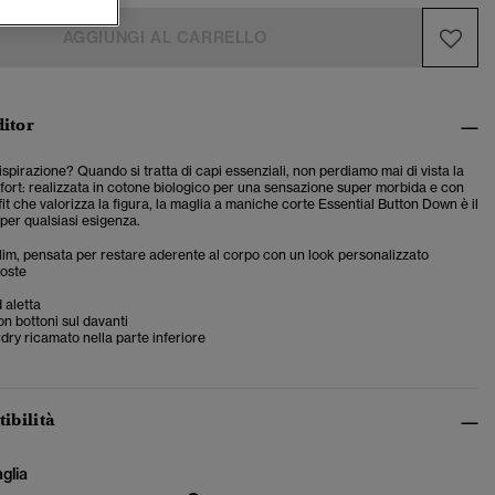
AGGIUNGI AL CARRELLO
ditor
 ispirazione? Quando si tratta di capi essenziali, non perdiamo mai di vista la
mfort: realizzata in cotone biologico per una sensazione super morbida e con
fit che valorizza la figura, la maglia a maniche corte Essential Button Down è il
 per qualsiasi esigenza.
 slim, pensata per restare aderente al corpo con un look personalizzato
coste
 aletta
on bottoni sul davanti
ry ricamato nella parte inferiore
tibilità
aglia