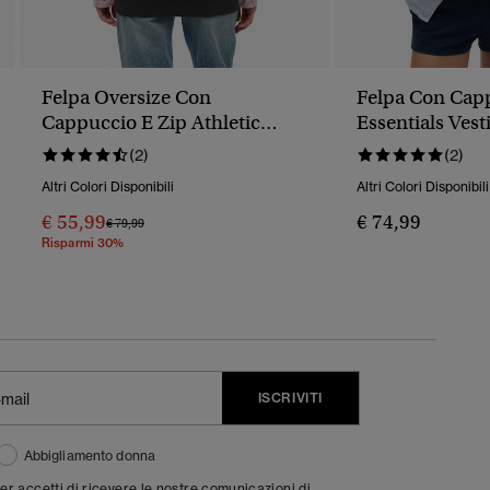
Felpa Oversize Con
Felpa Con Capp
Cappuccio E Zip Athletic
Essentials Ves
Essentials
(2)
(2)
Altri Colori Disponibili
Altri Colori Disponibili
€ 55,99
€ 74,99
Prezzo Ridotto Da
A
€ 79,99
Risparmi 30%
ISCRIVITI
Abbigliamento donna
ter accetti di ricevere le nostre comunicazioni di