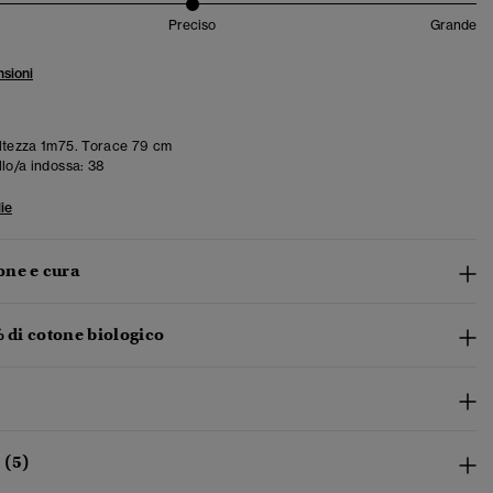
Preciso
Grande
sioni
tezza 1m75. Torace 79 cm
llo/a indossa:
38
ie
ne e cura
% di cotone biologico
 (5)