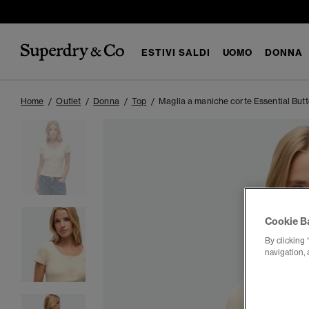
ESTIVI SALDI
UOMO
DONNA
Home
Outlet
Donna
Top
Maglia a maniche corte Essential Bu
Cookie B
By clicking 
navigation, 