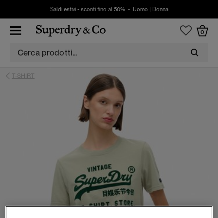
Saldi estivi - sconti fino al 50% -
Uomo
|
Donna
0
T-SHIRT