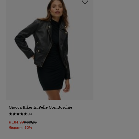
Giacca Biker In Pelle Con Borchie
(4)
€ 184,99
Prezzo Ridotto Da
A
€ 369,99
Risparmi 50%