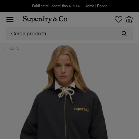
Saldi estivi - sconti fino al 50% -
Uomo
|
Donna
0
FELPE