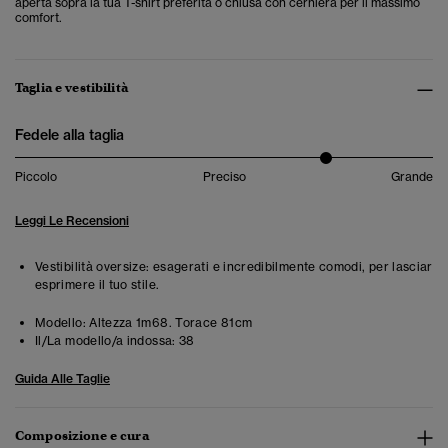
aperta sopra la tua T-shirt preferita o chiusa con cerniera per il massimo
comfort.
Taglia e vestibilità
Fedele alla taglia
Piccolo
Preciso
Grande
Leggi Le Recensioni
Vestibilità oversize: esagerati e incredibilmente comodi, per lasciar
esprimere il tuo stile.
Modello:
Altezza 1m68. Torace 81cm
Il/La modello/a indossa:
38
Guida Alle Taglie
Composizione e cura