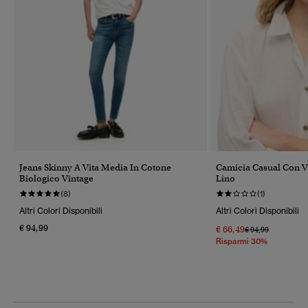
Jeans Skinny A Vita Media In Cotone
Camicia Casual Con Ve
Biologico Vintage
Lino
(8)
(1)
Altri Colori Disponibili
Altri Colori Disponibili
€ 94,99
€ 66,49
Prezzo Ridotto Da
A
€ 94,99
Risparmi 30%