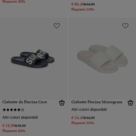
Risparmi 30%
€ 66,49
Prezzo ridotto da
a
€ 94,99
Risparmi 30%
Ciabatte da Piscina Core
Ciabatte Piscina Monogram
Altri colori disponibili
(1)
Altri colori disponibili
€ 24,49
Prezzo ridotto da
a
€ 34,99
Risparmi 30%
€ 19,99
Prezzo ridotto da
a
€ 39,99
Risparmi 50%