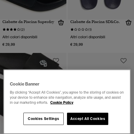
Ciabatte da Piscina Superdry
Ciabatte da Piscina SD&Co.
(2)
(1)
Altri colori disponibili
Altri colori disponibili
€ 29,99
€ 29,99
Cookie Banner
By clicking “Accept All Cookies”, you agree to the storing of cookies on
your device to enhance site navigation, analyze site usage, and assist
in our marketing efforts.
Cookie Policy
Cookies Settings
Accept All Cookies