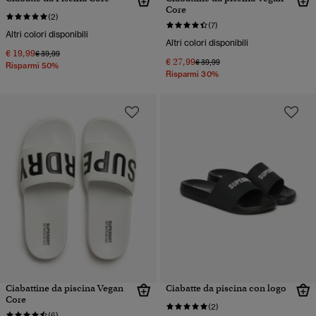
Core
(2)
(7)
Altri colori disponibili
Altri colori disponibili
€ 19,99
Prezzo ridotto da
a
€ 39,99
€ 27,99
Prezzo ridotto da
a
€ 39,99
Risparmi 50%
Risparmi 30%
Ciabattine da piscina Vegan
Ciabatte da piscina con logo
Core
(2)
(6)