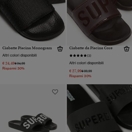
Ciabatte Piscina Monogram
Ciabatte da Piscina Core
Altri colori disponibili
(3)
€ 24,49
Altri colori disponibili
Prezzo ridotto da
a
€ 34,99
Risparmi 30%
€ 27,99
Prezzo ridotto da
a
€ 39,99
Risparmi 30%