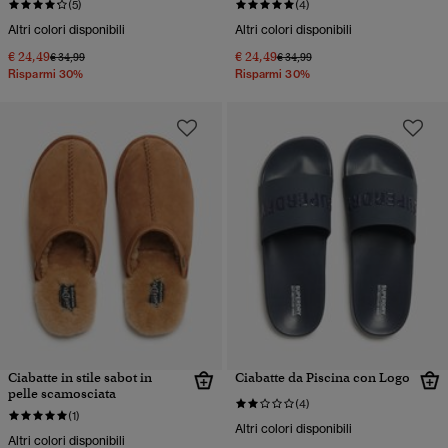
(5)
(4)
Altri colori disponibili
Altri colori disponibili
€ 24,49
€ 24,49
Prezzo ridotto da
a
Prezzo ridotto da
a
€ 34,99
€ 34,99
Risparmi 30%
Risparmi 30%
Ciabatte in stile sabot in
Ciabatte da Piscina con Logo
pelle scamosciata
(4)
(1)
Altri colori disponibili
Altri colori disponibili