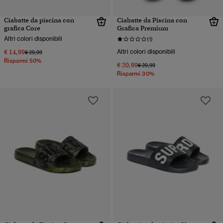
Ciabatte da piscina con
Ciabatte da Piscina con
grafica Core
Grafica Premium
Altri colori disponibili
(1)
€ 14,99
Altri colori disponibili
Prezzo ridotto da
a
€ 29,99
Risparmi 50%
€ 20,99
Prezzo ridotto da
a
€ 29,99
Risparmi 30%