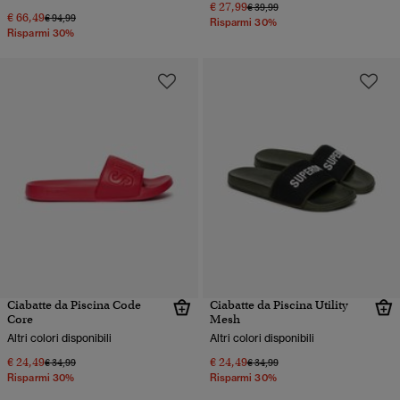
€ 27,99
Prezzo ridotto da
a
€ 39,99
€ 66,49
Prezzo ridotto da
a
€ 94,99
Risparmi 30%
Risparmi 30%
Ciabatte da Piscina Code
Ciabatte da Piscina Utility
Core
Mesh
Altri colori disponibili
Altri colori disponibili
€ 24,49
€ 24,49
Prezzo ridotto da
a
Prezzo ridotto da
a
€ 34,99
€ 34,99
Risparmi 30%
Risparmi 30%