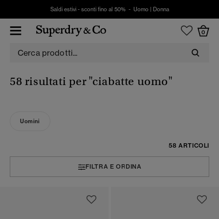
Saldi estivi - sconti fino al 50% -
Uomo
|
Donna
0
58 risultati per
"ciabatte uomo"
Uomini
58 ARTICOLI
FILTRA E ORDINA