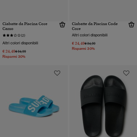
Ciabatte da Piscina Core
Ciabatte da Piscina Code
Camo
Core
Altri colori disponibili
(2)
Altri colori disponibili
€ 24,49
Prezzo ridotto da
a
€ 34,99
Risparmi 30%
€ 24,49
Prezzo ridotto da
a
€ 34,99
Risparmi 30%