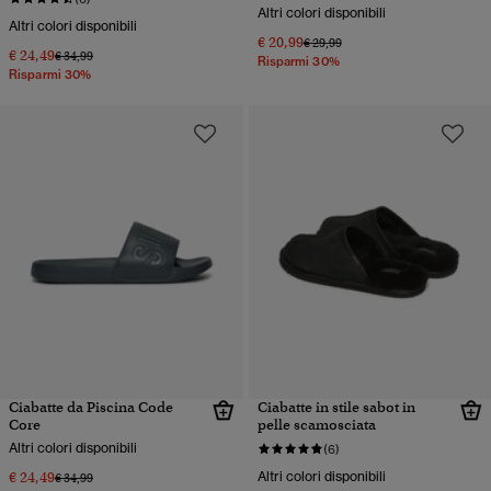
Altri colori disponibili
Altri colori disponibili
€ 20,99
Prezzo ridotto da
a
€ 29,99
€ 24,49
Prezzo ridotto da
a
€ 34,99
Risparmi 30%
Risparmi 30%
Ciabatte da Piscina Code
Ciabatte in stile sabot in
Core
pelle scamosciata
Altri colori disponibili
(6)
€ 24,49
Altri colori disponibili
Prezzo ridotto da
a
€ 34,99