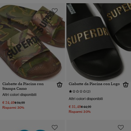
Ciabatte da Piscina con
Ciabatte da Piscina con Logo
Stampa Camo
(2)
Altri colori disponibili
Altri colori disponibili
€ 24,49
Prezzo ridotto da
a
€ 34,99
€ 31,49
Prezzo ridotto da
a
€ 44,99
Risparmi 30%
Risparmi 30%