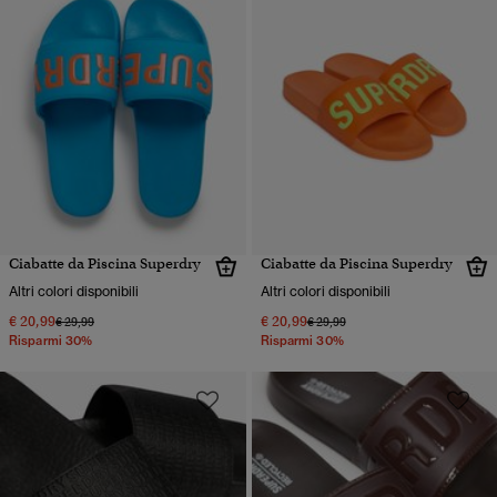
Ciabatte da Piscina Superdry
Ciabatte da Piscina Superdry
Altri colori disponibili
Altri colori disponibili
€ 20,99
€ 20,99
Prezzo ridotto da
a
Prezzo ridotto da
a
€ 29,99
€ 29,99
Risparmi 30%
Risparmi 30%