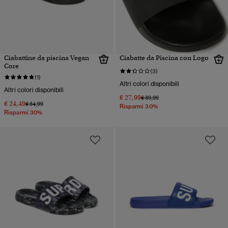
Ciabattine da piscina Vegan
Ciabatte da Piscina con Logo
Core
(3)
(1)
Altri colori disponibili
Altri colori disponibili
€ 27,99
Prezzo ridotto da
a
€ 39,99
€ 24,49
Prezzo ridotto da
a
€ 34,99
Risparmi 30%
Risparmi 30%