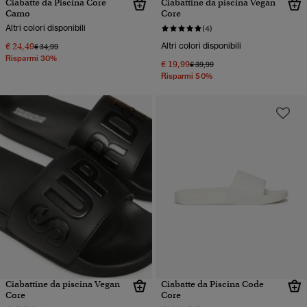
Ciabatte da Piscina Core
Ciabattine da piscina Vegan
Camo
Core
Altri colori disponibili
(4)
€ 24,49
Altri colori disponibili
Prezzo ridotto da
a
€ 34,99
Risparmi 30%
€ 19,99
Prezzo ridotto da
a
€ 39,99
Risparmi 50%
Ciabattine da piscina Vegan
Ciabatte da Piscina Code
Core
Core