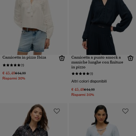
Camicetta in pizzo Ibiza
Camicetta a punto smock a
maniche lunghe con finiture
(1)
in pizzo
€ 45,49
Prezzo ridotto da
a
€ 64,99
(1)
Risparmi 30%
Altri colori disponibili
€ 45,49
Prezzo ridotto da
a
€ 64,99
Risparmi 30%