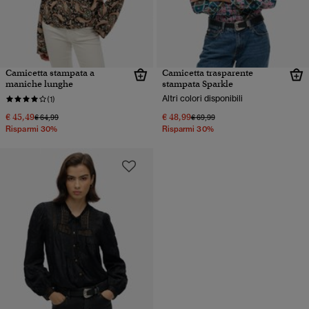
Camicetta stampata a
Camicetta trasparente
maniche lunghe
stampata Sparkle
Altri colori disponibili
(1)
€ 45,49
€ 48,99
Prezzo ridotto da
a
Prezzo ridotto da
a
€ 64,99
€ 69,99
Risparmi 30%
Risparmi 30%