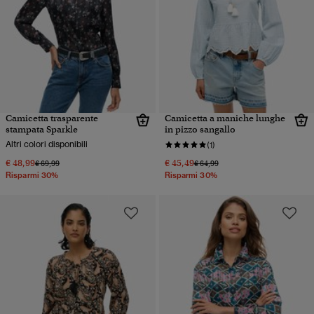
Camicetta trasparente
Camicetta a maniche lunghe
stampata Sparkle
in pizzo sangallo
Altri colori disponibili
(1)
€ 48,99
€ 45,49
Prezzo ridotto da
a
Prezzo ridotto da
a
€ 69,99
€ 64,99
Risparmi 30%
Risparmi 30%