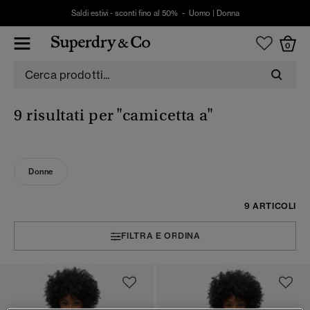
Saldi estivi - sconti fino al 50% -
Uomo
|
Donna
0
9 risultati per
"camicetta a"
Donne
9 ARTICOLI
FILTRA E ORDINA